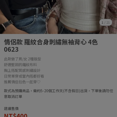
1
/
21
情侶款 羅紋合身刺繡無袖背心 4色
0623
此款做了男/女 2種版型
舒適堅固的羅紋布料
胸上搭配質感刺繡設計
日常單穿或當內搭都好看
推薦情侶包色一起穿♡
款式為預購商品，需約5-20個工作天(不含假日)出貨，下單後請勿任
意取消訂單
建議售價
NT$400