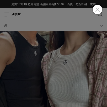
消費999即享超商免運 滿額最高再折$500 .ᐟ 首頁下拉折扣碼一次看