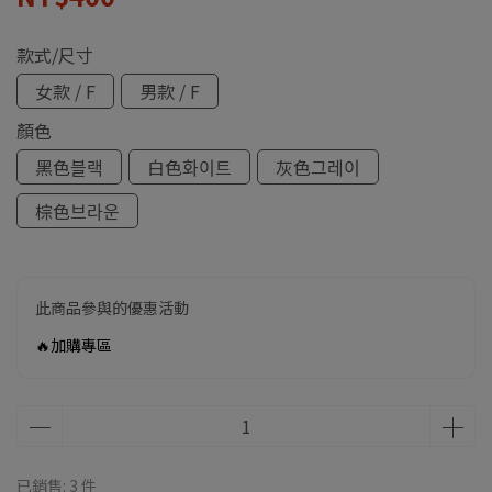
款式/尺寸
女款 / F
男款 / F
顏色
黑色블랙
白色화이트
灰色그레이
棕色브라운
此商品參與的優惠活動
🔥加購專區
已銷售: 3 件