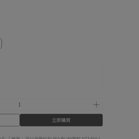
立即購買
品 「 最高 」可以折抵紅利
450
點 (約等於
NT$450
)