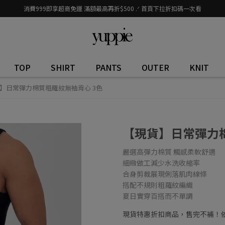
消費999即享超商免運 滿額最高再折$500 .ᐟ 首頁下拉折扣碼一次看
TOP
SHIRT
PANTS
OUTER
KNIT
】日常彈力棉質粗羅紋無袖背心 3色
【現貨】日常彈力棉
嚴選高彈力棉質 觸感柔軟舒適
細緻做工減少水洗收縮率
合身剪裁展現俐落肌肉線條
搭配不規則粗羅紋編織
夏日實穿百搭而不單調
現貨特惠折扣商品，售完不補！