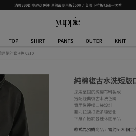
消費999即享超商免運 滿額最高再折$500 .ᐟ 首頁下拉折扣碼一次看
TOP
SHIRT
PANTS
OUTER
KNIT
帽外套 4色 0310
純棉復古水洗短版口袋
採用堅固的純棉布料製成
搭配經典復古水洗色調
實用性連帽口袋設計
雙向拉鍊打造多種變化
下身百搭於各種休閒單品
款式為預購商品，需約5-20個