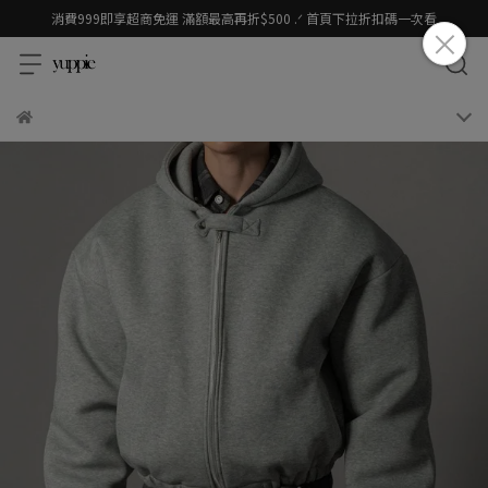
消費999即享超商免運 滿額最高再折$500 .ᐟ 首頁下拉折扣碼一次看