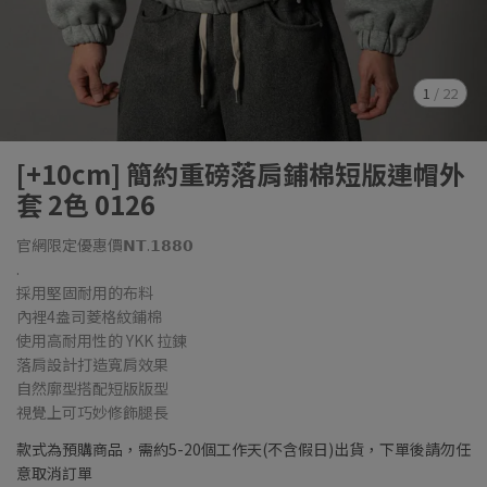
1
/
22
[+10cm] 簡約重磅落肩鋪棉短版連帽外
套 2色 0126
官網限定優惠價𝗡𝗧.𝟭𝟴𝟴𝟬
.
採用堅固耐用的布料
內裡4盎司菱格紋鋪棉
使用高耐用性的 YKK 拉鍊
落肩設計打造寬肩效果
自然廓型搭配短版版型
視覺上可巧妙修飾腿長
款式為預購商品，需約5-20個工作天(不含假日)出貨，下單後請勿任
意取消訂單