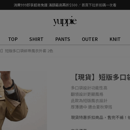
消費999即享超商免運 滿額最高再折$500 .ᐟ 首頁下拉折扣碼一次看
TOP
SHIRT
PANTS
OUTER
KNIT
貨】短版多口袋綁帶風衣外套 2色
【現貨】短版多口袋
多口袋設計功能性高
翻領設計更顯風格
此款為短版風衣設計
厚薄適中 適合夏秋穿搭
現貨特惠折扣商品，售完不補！