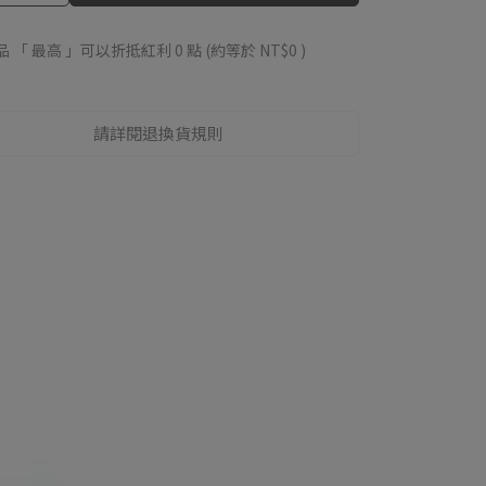
品 「 最高 」可以折抵紅利
0
點 (約等於
NT$0
)
請詳閱退換貨規則