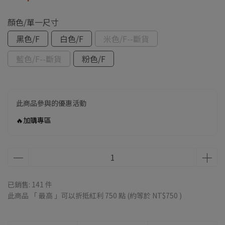
顏色/單一尺寸
黑色/F
白色/F
米色/F--斷貨
藍色/F--斷貨
粉色/F
此商品參與的優惠活動
🔥加購專區
已銷售: 141 件
此商品 「 最高 」可以折抵紅利
750
點 (約等於
NT$750
)