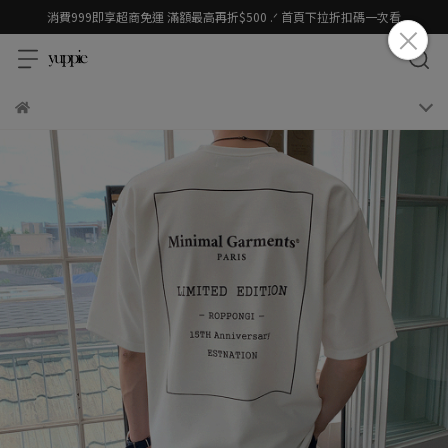
消費999即享超商免運 滿額最高再折$500 .ᐟ 首頁下拉折扣碼一次看