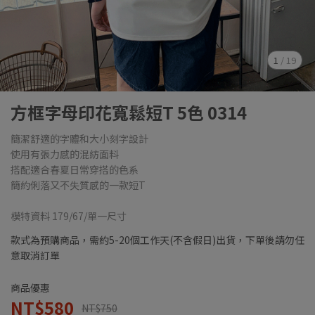
1
/
19
方框字母印花寬鬆短T 5色 0314
簡潔舒適的字體和大小刻字設計
使用有張力感的混紡面料
搭配適合春夏日常穿搭的色系
簡約俐落又不失質感的一款短T
模特資料 179/67/單一尺寸
款式為預購商品，需約5-20個工作天(不含假日)出貨，下單後請勿任
意取消訂單
商品優惠
NT$580
NT$750