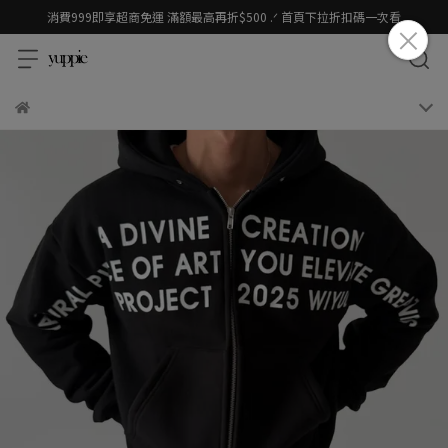
消費999即享超商免運 滿額最高再折$500 .ᐟ 首頁下拉折扣碼一次看