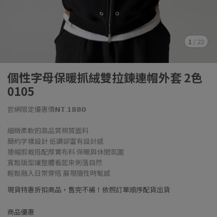
1
/
22
個性字母保暖抓絨雙拉鍊連帽外套 2色
0105
官網限定優惠價𝗡𝗧.𝟭𝟴𝟴𝟬
.
細緻柔軟的高品質棉質面料
簡約字樣設計 低調卻富有設計感
連帽剪裁搭配厚實布料 保暖與休閒氛圍
寬鬆版型讓整體看起來俐落自然
輕鬆融入日常穿搭 展現隨性時髦感
現貨特惠折扣商品，售完不補！依照訂單順序配貨出貨
商品優惠