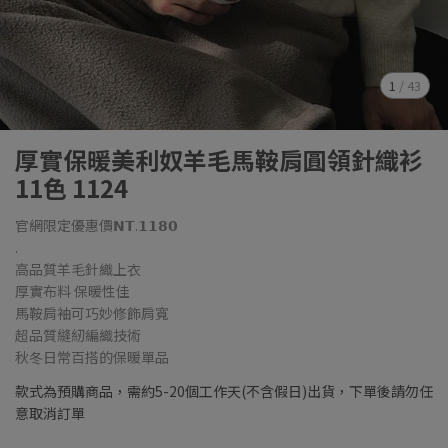
1
/
43
厚實保暖美利奴羊毛馬鞍肩圓領針織衫
11色 1124
官網限定優惠價𝗡𝗧.𝟭𝟭𝟴𝟬
.
高品質羊毛針織上衣
厚實布料 保暖性佳
馬鞍肩袖可巧妙修飾肩寬
超品質縫紉編織技術
秋冬日常百搭的保暖單品
款式為預購商品，需約5-20個工作天(不含假日)出貨，下單後請勿任
意取消訂單