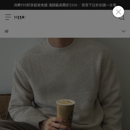
消費999即享超商免運 滿額最高再折$500 .ᐟ 首頁下拉折扣碼一次看