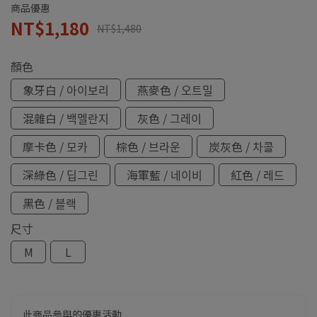
商品優惠
NT$1,180
NT$1,480
顏色
象牙白 / 아이보리
燕麥色 / 오트밀
混雜白 / 백멜란지
灰色 / 그레이
摩卡色 / 모카
棕色 / 브라운
炭灰色 / 차콜
深綠色 / 딥그린
海軍藍 / 네이비
紅色 / 레드
黑色 / 블랙
尺寸
M
L
此商品參與的優惠活動