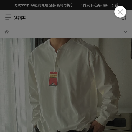
消費999即享超商免運 滿額最高再折$500 .ᐟ 首頁下拉折扣碼一次看