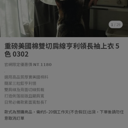
1
/
29
重磅美國棉雙切肩線亨利領長袖上衣 5
色 0302
官網限定優惠價 𝗡𝗧.𝟭𝟭𝟴𝟬
.
選用高品質厚實美國棉料
簡潔三粒釦亨利領
雙肩線及背面切線剪裁
打造俐落挺版且顯肩寬
日常必備款素面寬鬆長T
款式為預購商品，需約5-20個工作天(不含假日)出貨，下單後請勿任
意取消訂單