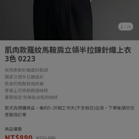
1
/
24
肌肉款羅紋馬鞍肩立領半拉鍊針織上衣
3色 0223
採用柔軟針織面料製成
簡潔立領半拉鍊設計
修身的馬鞍肩袖剪裁
穿著上可修飾肩頸線條
奢華版型 完美貼合肌肉線條
款式為預購商品，需約5-20個工作天(不含假日)出貨，下單後請勿任
意取消訂單
商品優惠
NT$880
NT$1,080