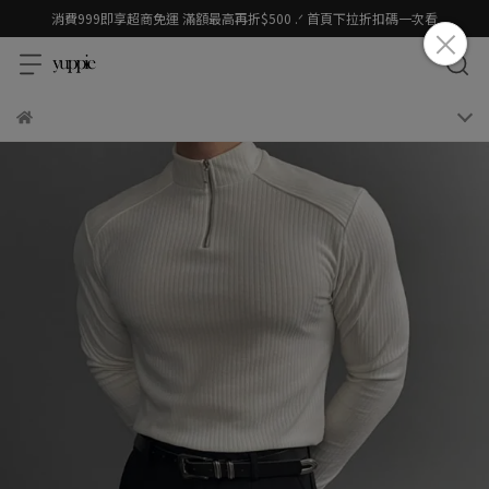
消費999即享超商免運 滿額最高再折$500 .ᐟ 首頁下拉折扣碼一次看