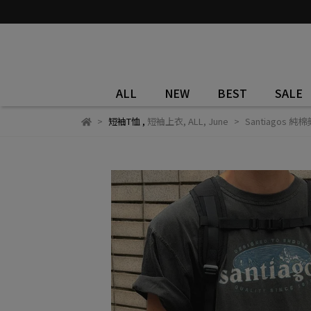
ALL
NEW
BEST
SALE
短袖T恤
,
短袖上衣
,
ALL
,
June
Santiagos 