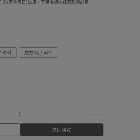
工作天(不含假日)出貨，下單後請勿任意取消訂單
/ 카키
炭灰色 / 먹색
立即購買