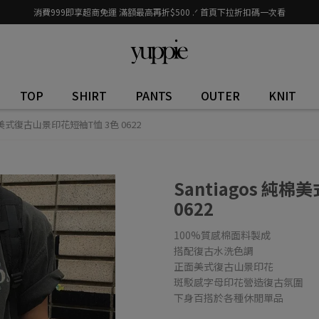
消費999即享超商免運 滿額最高再折$500 .ᐟ 首頁下拉折扣碼一次看
TOP
SHIRT
PANTS
OUTER
KNIT
純棉美式復古山景印花短袖T恤 3色 0622
Santiagos 純
0622
100%質感棉面料製成
搭配復古水洗色調
正面美式復古山景印花
斑駁感字母印花營造復古氛圍
下身百搭於各種休閒單品