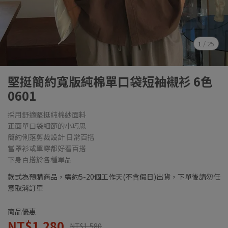
1
/
25
堅挺簡約寬版純棉單口袋短袖襯衫 6色
0601
採用舒適堅挺純棉紗面料
正面單口袋細節的小巧思
簡約俐落剪裁設計 日常百搭
當罩衫或單穿都好看百搭
下身百搭於各種單品
款式為預購商品，需約5-20個工作天(不含假日)出貨，下單後請勿任
意取消訂單
商品優惠
NT$1,280
NT$1,580