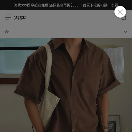
消費999即享超商免運 滿額最高再折$500 .ᐟ 首頁下拉折扣碼一次看