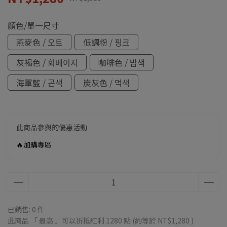
顏色/單一尺寸
燕麥色 / 오트
低調粉 / 핑크
灰褐色 / 회베이지
咖啡色 / 밤색
海軍藍 / 곤색
炭灰色 / 먹색
此商品參與的優惠活動
🔥加購專區
已銷售: 0 件
此商品 「 最高 」可以折抵紅利
1280
點 (約等於
NT$1,280
)