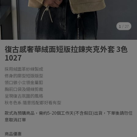
1
/
27
復古感奢華絨面短版拉鍊夾克外套 3色
1027
採用絨面革紗線製成
修身的廓型短版版型
領口做小立領金屬釦
胸前口袋及縫線剪裁
呈現復古氛圍的風格
秋冬色系 隨意搭配都好看有型
款式為預購商品，需約5-20個工作天(不含假日)出貨，下單後請勿任
意取消訂單
商品優惠