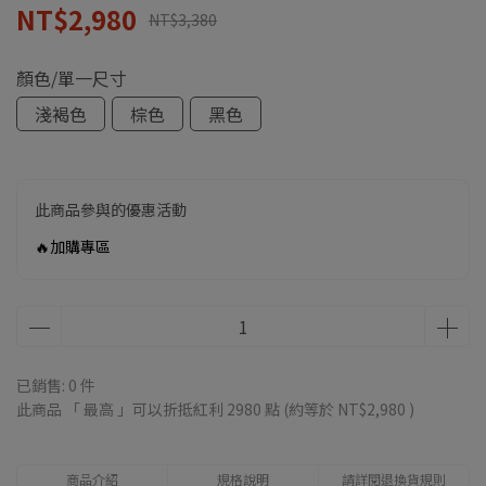
NT$2,980
NT$3,380
顏色/單一尺寸
淺褐色
棕色
黑色
此商品參與的優惠活動
🔥加購專區
已銷售: 0 件
此商品 「 最高 」可以折抵紅利
2980
點 (約等於
NT$2,980
)
商品介紹
規格說明
請詳閱退換貨規則