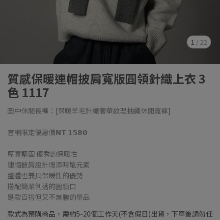
1
/
22
質感保暖連帽披肩寬版圓領針織上衣 3
色 1117
圖中休閒長褲：[保暖羊毛針織奢華紋理抽繩休閒寬褲]
.
官網限定優惠價𝗡𝗧.𝟭𝟱𝟴𝟬
.
厚實堅固 優秀的保暖性
連帽披肩設計增添時髦元素
整體也兼具保暖性的優勢
搭配簡潔俐落的圓領口
是款百搭但又不無聊的單品
款式為預購商品，需約5-20個工作天(不含假日)出貨，下單後請勿任