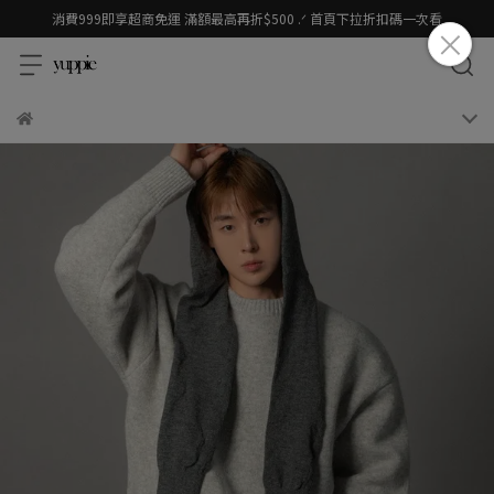
消費999即享超商免運 滿額最高再折$500 .ᐟ 首頁下拉折扣碼一次看