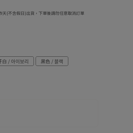
工作天(不含假日)出貨，下單後請勿任意取消訂單
白 / 아이보리
黑色 / 블랙