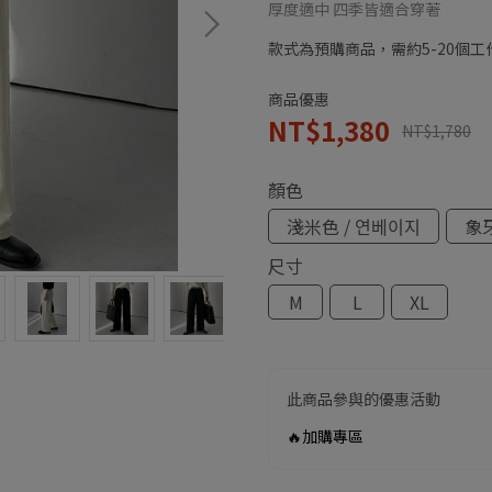
厚度適中 四季皆適合穿著
款式為預購商品，需約5-20個
商品優惠
NT$1,380
NT$1,780
顏色
淺米色 / 연베이지
象牙
尺寸
M
L
XL
此商品參與的優惠活動
🔥加購專區