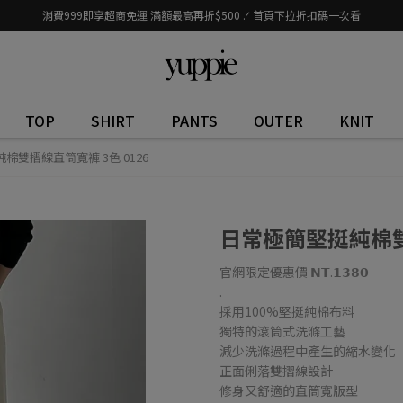
消費999即享超商免運 滿額最高再折$500 .ᐟ 首頁下拉折扣碼一次看
TOP
SHIRT
PANTS
OUTER
KNIT
棉雙摺線直筒寬褲 3色 0126
日常極簡堅挺純棉雙摺
官網限定優惠價 𝗡𝗧.𝟭𝟯𝟴𝟬
.
採用100%堅挺純棉布料
獨特的滾筒式洗滌工藝
減少洗滌過程中產生的縮水變化
正面俐落雙摺線設計
修身又舒適的直筒寬版型