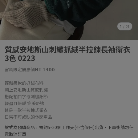
1
/
21
質感安地斯山刺繡抓絨半拉鍊長袖衛衣
3色 0223
官網限定優惠價𝗡𝗧.𝟭𝟰𝟬𝟬
.
蓬鬆柔軟的抓絨布料
胸上安地斯山質感刺繡
搭配袖口字母刺繡細節
輕盈且保暖 穿著舒適
這是一款半拉鍊式衛衣
日常不可或缺的休閒單品
款式為預購商品，需約5-20個工作天(不含假日)出貨，下單後請勿任
意取消訂單