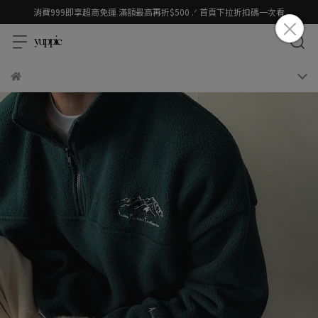
消費999即享超商免運 滿額最高再折$500 .ᐟ 首頁下拉折扣碼一次看