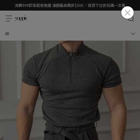
消費999即享超商免運 滿額最高再折$500 .ᐟ 首頁下拉折扣碼一次看