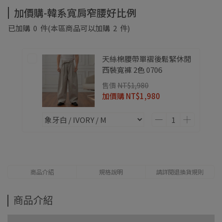
加價購-韓系寬肩窄腰好比例
已加購
0
件
(本區商品可以加購
2
件)
天絲棉腰帶單褶後鬆緊休閒
西裝寬褲 2色 0706
售價
NT$1,980
加價購
NT$1,980
商品介紹
規格說明
請詳閱退換貨規則
商品介紹