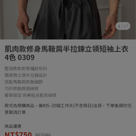
1
/
17
肌肉款修身馬鞍肩半拉鍊立領短袖上衣
4色 0309
堅固柔軟耐穿羅紋布料
簡潔微立領半拉鍊設計
搭配馬鞍肩剪裁細節
巧妙修飾肩頸線條
奢華版型 完美貼合肌肉線條
款式為預購商品，需約5-20個工作天(不含假日)出貨，下單後請勿任
意取消訂單
商品優惠
NT$750
NT$980