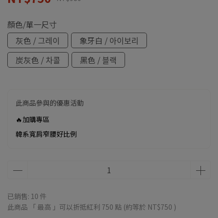
顏色/單一尺寸
灰色 / 그레이
象牙白 / 아이보리
炭灰色 / 차콜
黑色 / 블랙
此商品參與的優惠活動
🔥加購專區
韓系寬肩窄腰好比例
已銷售: 10 件
此商品 「 最高 」可以折抵紅利
750
點 (約等於
NT$750
)