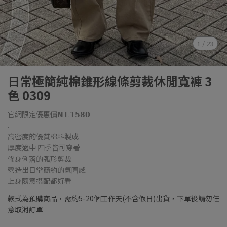
1
/
23
日常極簡純棉錐形線條剪裁休閒寬褲 3
色 0309
官網限定優惠價𝗡𝗧.𝟭𝟱𝟴𝟬
.
高密度的優質棉料製成
厚度適中 四季皆可穿著
修身俐落的弧形剪裁
營造出日常簡約的氛圍感
上身隨意搭配都好看
款式為預購商品，需約5-20個工作天(不含假日)出貨，下單後請勿任
意取消訂單