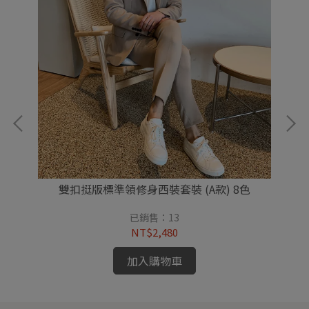
雙扣挺版標準領修身西裝套裝 (A款) 8色
已銷售：13
NT$2,480
加入購物車