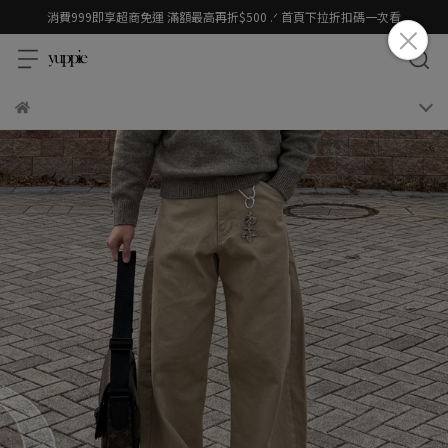
消費999即享超商免運 滿額最高再折$500 .ᐟ 首頁下拉折扣碼一次看