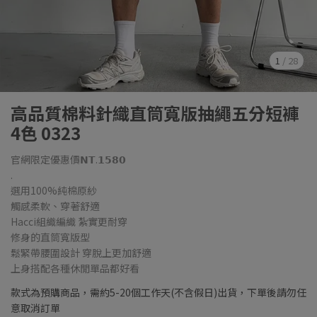
1
/
28
高品質棉料針織直筒寬版抽繩五分短褲
4色 0323
官網限定優惠價𝗡𝗧.𝟭𝟱𝟴𝟬
.
選用100%純棉原紗
觸感柔軟、穿著舒適
Hacci組織編織 紮實更耐穿
修身的直筒寬版型
鬆緊帶腰圍設計 穿脫上更加舒適
上身搭配各種休閒單品都好看
款式為預購商品，需約5-20個工作天(不含假日)出貨，下單後請勿任
意取消訂單