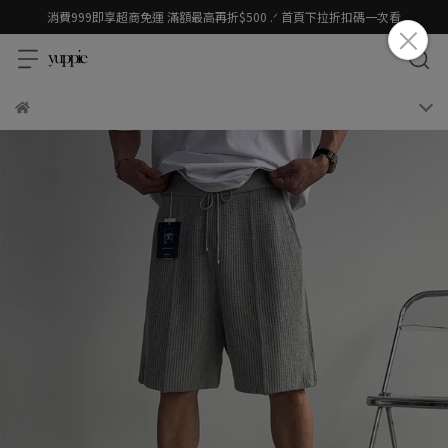
消費999即享超商免運 滿額最高再折$500 .ᐟ 首頁下拉折扣碼一次看