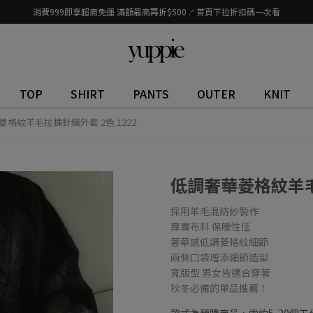
消費999即享超商免運 滿額最高再折$500 .ᐟ 首頁下拉折扣碼一次看
TOP
SHIRT
PANTS
OUTER
KNIT
格紋羊毛拉鍊針織外套 2色 1222
低調奢華菱格紋羊毛拉
採用羊毛混紡紗製作
厚實布料 保暖性佳
奢華感低調菱格紋細節
兩側口袋增添細節造型
寬版型 男女皆適合穿著
秋冬必備的單品推薦！