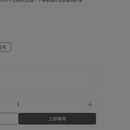
工作天(不含假日)出貨，下單後請勿任意取消訂單
블랙
立即購買