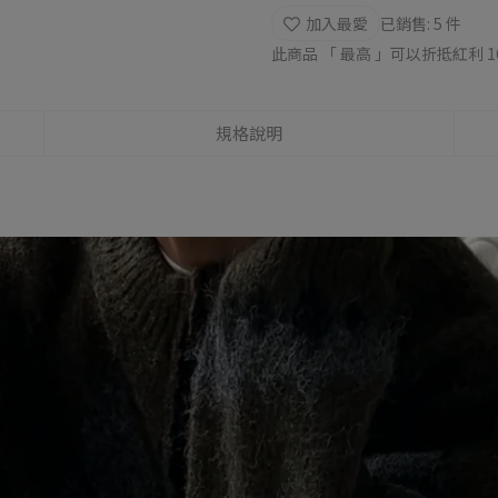
加入最愛
已銷售: 5 件
此商品 「 最高 」可以折抵紅利
1
規格說明