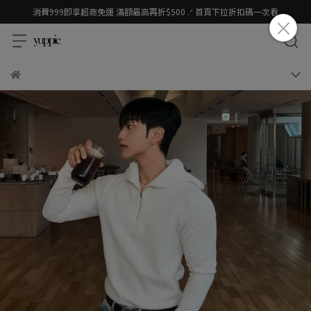
消費999即享超商免運 滿額最高再折$500 .ᐟ 首頁下拉折扣碼一次看