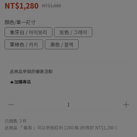
NT$1,280
NT$1,680
顏色/單一尺寸
象牙白 / 아이보리
灰色 / 그레이
軍綠色 / 카키
黑色 / 블랙
此商品參與的優惠活動
🔥加購專區
已銷售: 3 件
此商品 「 最高 」可以折抵紅利
1280
點 (約等於
NT$1,280
)