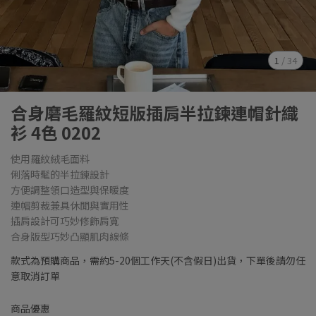
1
/
34
合身磨毛羅紋短版插肩半拉鍊連帽針織
衫 4色 0202
使用羅紋絨毛面料
俐落時髦的半拉鍊設計
方便調整領口造型與保暖度
連帽剪裁兼具休閒與實用性
插肩設計可巧妙修飾肩寬
合身版型巧妙凸顯肌肉線條
款式為預購商品，需約5-20個工作天(不含假日)出貨，下單後請勿任
意取消訂單
商品優惠