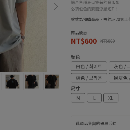
適合各種身型穿著的寬版型
必須包色的素面涼感短T！
款式為預購商品，需約5-20個
商品優惠
NT$600
NT$880
顏色
白色 / 화이트
灰色 /
棕色 / 브라운
炭灰色 
尺寸
M
L
XL
此商品參與的優惠活動