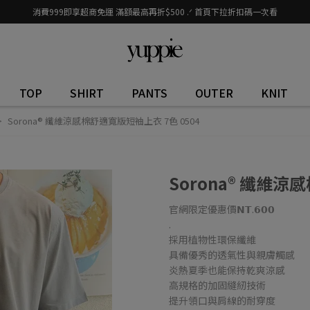
消費999即享超商免運 滿額最高再折$500 .ᐟ 首頁下拉折扣碼一次看
TOP
SHIRT
PANTS
OUTER
KNIT
Sorona® 纖維涼感棉舒適寬版短袖上衣 7色 0504
Sorona® 纖維涼
官網限定優惠價𝗡𝗧.𝟲𝟬𝟬
.
採用植物性環保纖維
具備優秀的透氣性與親膚觸感
炎熱夏季也能保持乾爽涼感
高規格的加固縫紉技術
提升領口與肩線的耐穿度