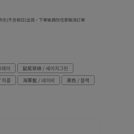
工作天(不含假日)出貨，下單後請勿任意取消訂單
 그레이
鼠尾草綠 / 세이지그린
/ 차콜
海軍藍 / 네이비
黑色 / 블랙