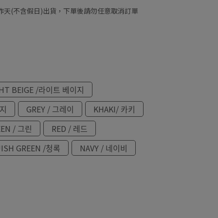
工作天(不含假日)出貨，下單後請勿任意取消訂單
GHT BEIGE /라이트 베이지
란지
GREY / 그레이
KHAKI/ 카키
EN / 그린
RED / 레드
ISH GREEN /청록
NAVY / 네이비