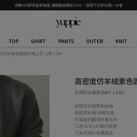
消費999即享超商免運 滿額最高再折$500 .ᐟ 首頁下拉折扣碼一次看
TOP
SHIRT
PANTS
OUTER
KNIT
仿羊絨素色圓領針織上衣 12色 1208
高密度仿羊絨素色圓領
官網限定優惠價𝗡𝗧.𝟭𝟭𝟴𝟬
.
採用仿羊絨柔軟紗線
高密度針織 保暖性佳
半寬鬆的圓領針織毛衣
12色 & M.L尺碼可挑選
下身百搭於各種單品