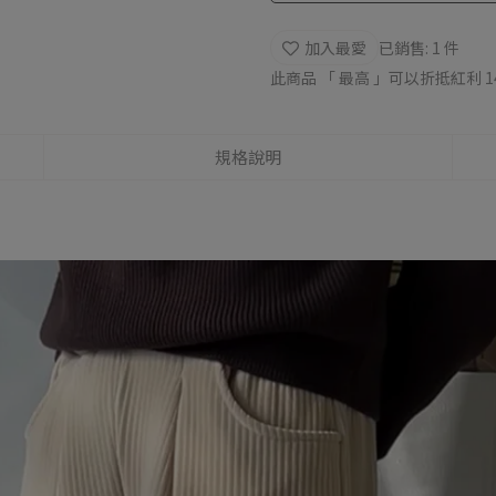
加入最愛
已銷售: 1 件
此商品 「 最高 」可以折抵紅利
1
規格說明