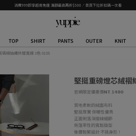
消費999即享超商免運 滿額最高再折$500 .ᐟ 首頁下拉折扣碼一次看
TOP
SHIRT
PANTS
OUTER
KNIT
褶線抽繩休閒寬褲 3色 0105
堅挺重磅燈芯絨褶線抽
官網限定優惠價𝗡𝗧.𝟭𝟰𝟴𝟬
.
質地柔軟的絨面布料
堅挺厚實 保暖性優秀
正面俐落深摺線細節
俐落率性的寬鬆版型
後腰鬆緊設計 不挑身形！