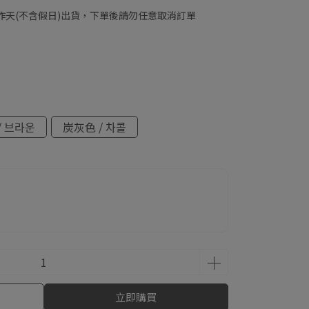
工作天(不含假日)出貨，下單後請勿任意取消訂單
/ 브라운
炭灰色 / 차콜
立即購買