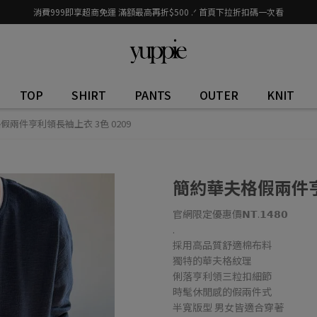
消費999即享超商免運 滿額最高再折$500 .ᐟ 首頁下拉折扣碼一次看
TOP
SHIRT
PANTS
OUTER
KNIT
假兩件亨利領長袖上衣 3色 0209
簡約華夫格假兩件亨利
官網限定優惠價𝗡𝗧.𝟭𝟰𝟴𝟬
.
採用高品質舒適棉布料
獨特的華夫格紋理
俐落亨利領三粒扣細節
時髦休閒感的假兩件式
半寬版型 男女皆適合穿著