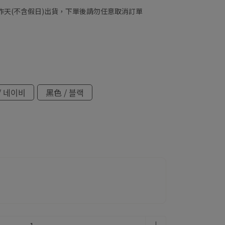
工作天(不含假日)出貨，下單後請勿任意取消訂單
/ 네이비
黑色 / 블랙