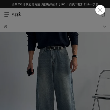
消費999即享超商免運 滿額最高再折$500 .ᐟ 首頁下拉折扣碼一次看