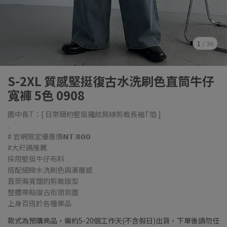
1
/
36
S-2XL 質感堅挺復古水洗刷色直筒牛仔
寬褲 5色 0908
圖中長T：[ 日常簡約堅挺羅紋肩線剪裁長袖T恤 ]
.
# 官網限定優惠價𝗡𝗧.𝟴𝟬𝟬
#大尺碼推薦
採用堅挺牛仔布料
搭配細緻水洗刷色與漸層感
直筒偏寬闊的剪裁版型
整體帶點復古街頭氛圍
上身百搭於各種單品
款式為預購商品，需約5-20個工作天(不含假日)出貨，下單後請勿任