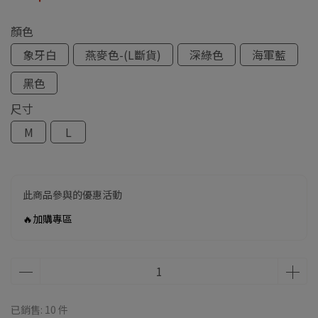
顏色
象牙白
燕麥色-(L斷貨)
深綠色
海軍藍
黑色
尺寸
M
L
此商品參與的優惠活動
🔥加購專區
已銷售: 10 件