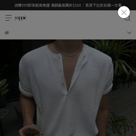
消費999即享超商免運 滿額最高再折$500 .ᐟ 首頁下拉折扣碼一次看