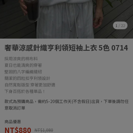
1
/
22
奢華涼感針織亨利領短袖上衣 5色 0714
採用涼爽的棉布料
夏日也能清爽的穿著
堅固的八字編織縫紉
簡潔的四粒扣亨利領設計
自然寬鬆版型 穿著更加舒適
下身百搭於各種單品！
款式為預購商品，需約5-20個工作天(不含假日)出貨，下單後請勿任
意取消訂單
商品優惠
NT$880
NT$1,080