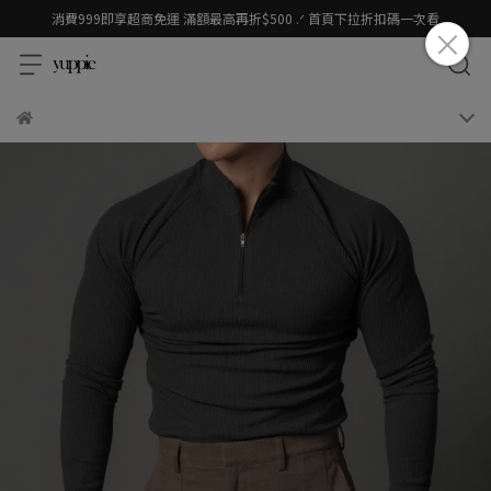
消費999即享超商免運 滿額最高再折$500 .ᐟ 首頁下拉折扣碼一次看