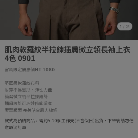
1
/
25
肌肉款羅紋半拉鍊插肩微立領長袖上衣
4色 0901
官網限定優惠價𝗡𝗧.𝟭𝟬𝟴𝟬
.
堅固柔軟羅紋布料
耐穿不易變形、彈性力佳
簡潔微立領半拉鍊設計
插肩設計可巧妙修飾肩寬
奢華版型 完美貼合肌肉線條
款式為預購商品，需約5-20個工作天(不含假日)出貨，下單後請勿任
意取消訂單