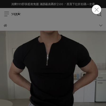
消費999即享超商免運 滿額最高再折$500 .ᐟ 首頁下拉折扣碼一次看