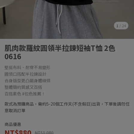
1
/
24
肌肉款羅紋圓領半拉鍊短袖T恤 2色
0616
堅挺布料、耐穿不易變形
圓領口搭配半拉鍊設計
合身版型更凸顯身體線條
整體簡約質感又百搭
百搭素色 #包色推薦！
款式為預購商品，需約5-20個工作天(不含假日)出貨，下單後請勿任
意取消訂單
商品優惠
NT$880
NT$1,080