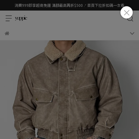
消費999即享超商免運 滿額最高再折$500 .ᐟ 首頁下拉折扣碼一次看