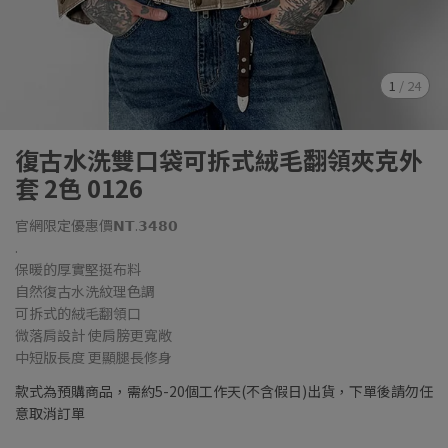
1
/
24
復古水洗雙口袋可拆式絨毛翻領夾克外
套 2色 0126
官網限定優惠價𝗡𝗧.𝟯𝟰𝟴𝟬
.
保暖的厚實堅挺布料
自然復古水洗紋理色調
可拆式的絨毛翻領口
微落肩設計 使肩膀更寬敞
中短版長度 更顯腿長修身
款式為預購商品，需約5-20個工作天(不含假日)出貨，下單後請勿任
意取消訂單