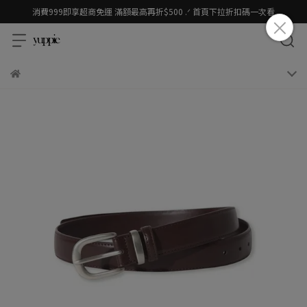
消費999即享超商免運 滿額最高再折$500 .ᐟ 首頁下拉折扣碼一次看