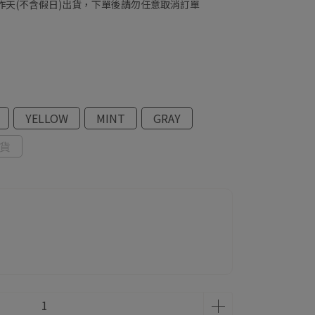
工作天(不含假日)出貨，下單後請勿任意取消訂單
YELLOW
MINT
GRAY
斷貨