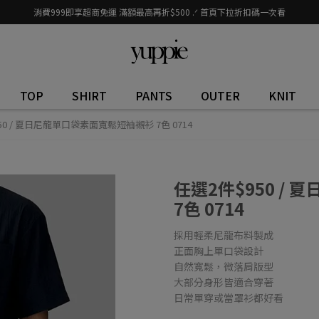
消費999即享超商免運 滿額最高再折$500 .ᐟ 首頁下拉折扣碼一次看
TOP
SHIRT
PANTS
OUTER
KNIT
50 / 夏日尼龍單口袋素面寬鬆短袖襯衫 7色 0714
任選2件$950 /
7色 0714
採用輕柔尼龍布料製成
正面胸上單口袋設計
自然寬鬆，微落肩版型
大部分身形皆適合穿著
日常單穿或當罩衫都好看