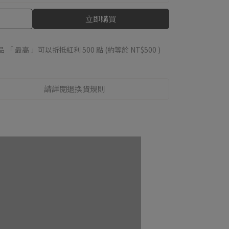
立即購買
品 「 最高 」可以折抵紅利
500
點 (約等於
NT$500
)
請詳閱退換貨規則