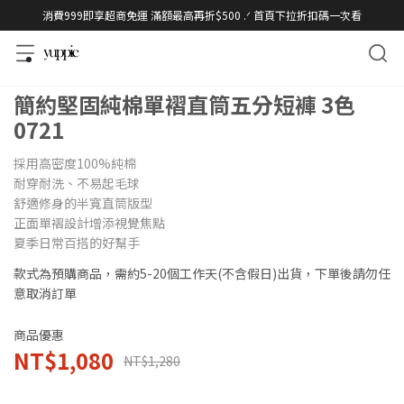
消費999即享超商免運 滿額最高再折$500 .ᐟ 首頁下拉折扣碼一次看
簡約堅固純棉單褶直筒五分短褲 3色
0721
採用高密度100%純棉
耐穿耐洗、不易起毛球
舒適修身的半寬直筒版型
正面單褶設計增添視覺焦點
夏季日常百搭的好幫手
款式為預購商品，需約5-20個工作天(不含假日)出貨，下單後請勿任
意取消訂單
商品優惠
NT$1,080
NT$1,280