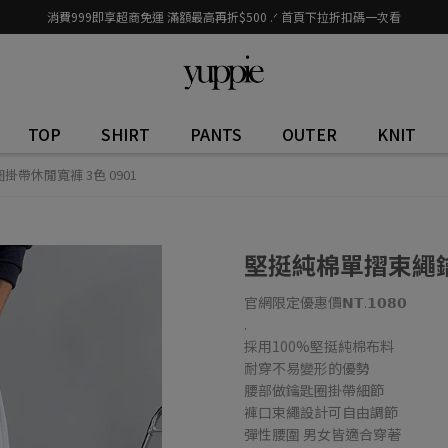
消費999即享超商免運 滿額最高再折$500 .ᐟ 首頁下拉折扣碼一次看
TOP
SHIRT
PANTS
OUTER
KNIT
帶休閒寬褲 3色 0901
堅挺純棉單摺束繩鑰
官網限定優惠價𝗡𝗧.𝟭𝟬𝟴𝟬
.
採用100%堅挺純棉布料
耐穿不易變形的優勢
腰部做鑰匙圈掛帶細節
褲口束繩設計可自由調節
彈性腰圍 男女皆適合穿著