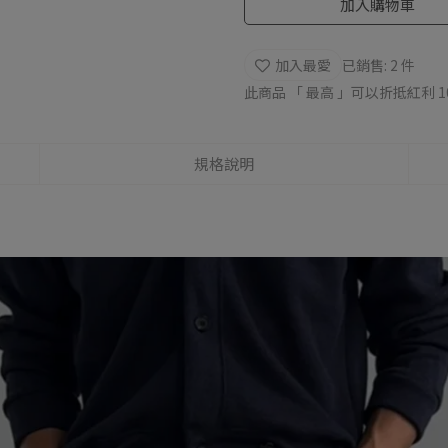
加入購物車
加入最愛
已銷售: 2 件
此商品 「 最高 」可以折抵紅利
1
規格說明