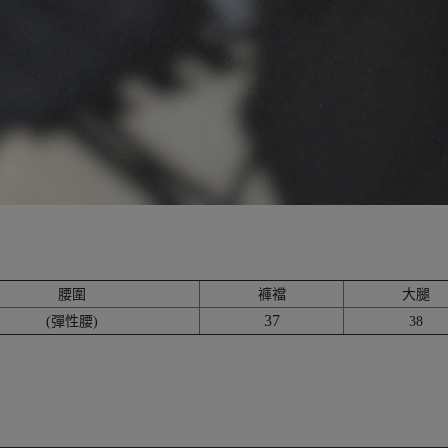
腰圍
褲襠
大腿
37
(彈性腰)
38