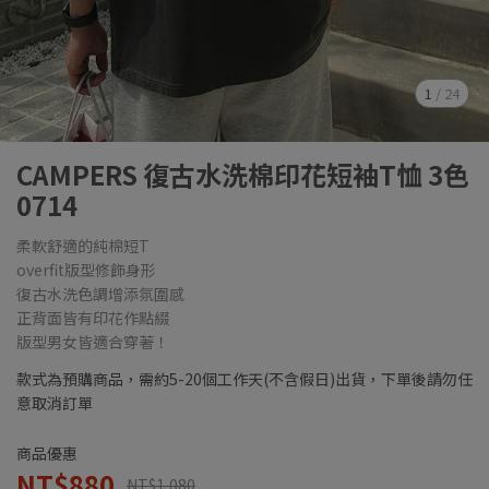
1
/
24
CAMPERS 復古水洗棉印花短袖T恤 3色
0714
柔軟舒適的純棉短T
overfit版型修飾身形
復古水洗色調增添氛圍感
正背面皆有印花作點綴
版型男女皆適合穿著！
款式為預購商品，需約5-20個工作天(不含假日)出貨，下單後請勿任
意取消訂單
商品優惠
NT$880
NT$1,080