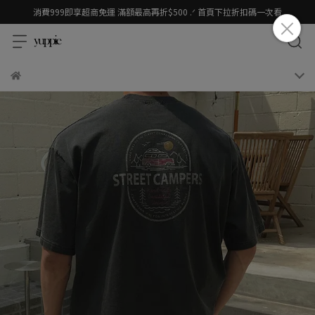
消費999即享超商免運 滿額最高再折$500 .ᐟ 首頁下拉折扣碼一次看