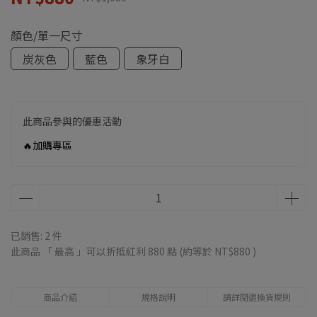
顏色/單一尺寸
炭灰色
藍色
象牙白
此商品參與的優惠活動
🔥加購專區
已銷售: 2 件
此商品 「 最高 」可以折抵紅利
880
點 (約等於
NT$880
)
商品介紹
規格說明
請詳閱退換貨規則