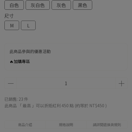
白色
灰白色
灰色
黑色
尺寸
M
L
此商品參與的優惠活動
🔥加購專區
已銷售: 23 件
此商品 「 最高 」可以折抵紅利
450
點 (約等於
NT$450
)
商品介紹
規格說明
請詳閱退換貨規則