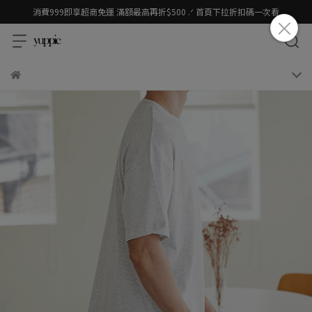
消費999即享超商免運 滿額最高再折$500 .ᐟ 首頁下拉折扣碼一次看