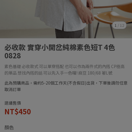
1
/
12
必收款 實穿小開岔純棉素色短T 4色
0828
素色基礎 必收款式 可以單穿搭配 也可以作為兩件式的內搭 CP極高
的單品 想找內搭的話 可以先入手一色囉! 麻豆 180/68 著L號
此為預購商品，需約5-20個工作天(不含假日)出貨，下單後請勿任意
取消訂單
建議售價
NT$450
顏色