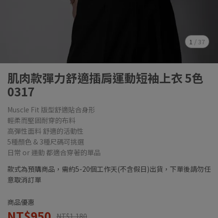
1
/
37
肌肉款彈力舒適插肩運動短袖上衣 5色
0317
Muscle Fit 版型舒適貼合身形
輕柔而堅固耐穿的布料
高彈性面料 舒適的活動性
5種顏色 & 3種尺碼可挑選
日常 or 運動 都適合穿著的單品
款式為預購商品，需約5-20個工作天(不含假日)出貨，下單後請勿任
意取消訂單
商品優惠
NT$950
NT$1,180