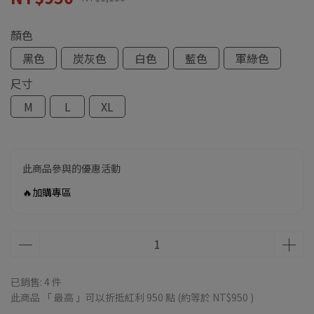
顏色
黑色
炭灰色
白色
藍色
軍綠色
尺寸
M
L
XL
此商品參與的優惠活動
🔥加購專區
已銷售: 4 件
此商品 「 最高 」可以折抵紅利
950
點 (約等於
NT$950
)