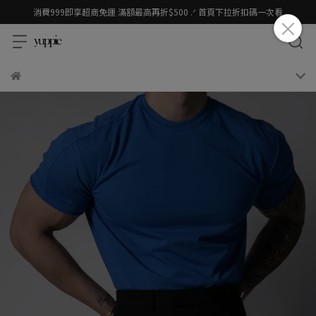
消費999即享超商免運 滿額最高再折$500 .ᐟ 首頁下拉折扣碼一次看