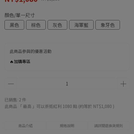
顏色/單一尺寸
黑色
棕色
灰色
海軍藍
象牙色
此商品參與的優惠活動
🔥加購專區
已銷售: 2 件
此商品 「 最高 」可以折抵紅利
1080
點 (約等於
NT$1,080
)
商品介紹
規格說明
請詳閱退換貨規則