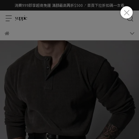
消費999即享超商免運 滿額最高再折$500 .ᐟ 首頁下拉折扣碼一次看