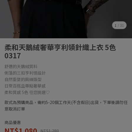
1
/
31
柔和天鵝絨奢華亨利領針織上衣 5色
0317
舒適的天鵝絨質料
俐落的三扣亨利領設計
自然垂墜的肩線版型
日常百搭且帶點奢華感
柔和質感 5色 任您挑選♡
款式為預購商品，需約5-20個工作天(不含假日)出貨，下單後請勿任
意取消訂單
商品優惠
NT$1,080
NT$1,280