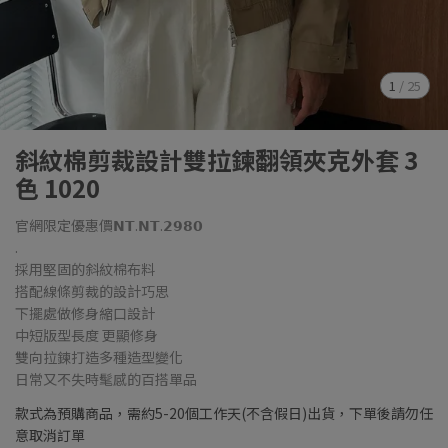
1
/
25
斜紋棉剪裁設計雙拉鍊翻領夾克外套 3
色 1020
官網限定優惠價𝗡𝗧.𝗡𝗧.𝟮𝟵𝟴𝟬
.
採用堅固的斜紋棉布料
搭配線條剪裁的設計巧思
下擺處做修身縮口設計
中短版型長度 更顯修身
雙向拉鍊打造多種造型變化
日常又不失時髦感的百搭單品
款式為預購商品，需約5-20個工作天(不含假日)出貨，下單後請勿任
意取消訂單