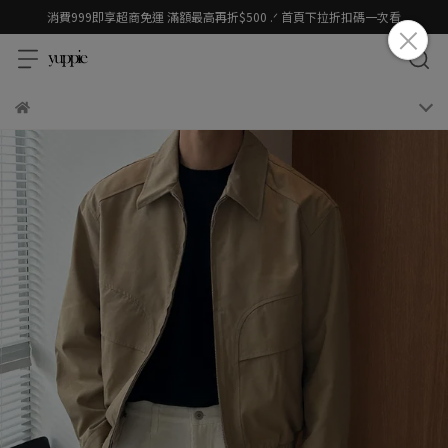
消費999即享超商免運 滿額最高再折$500 .ᐟ 首頁下拉折扣碼一次看