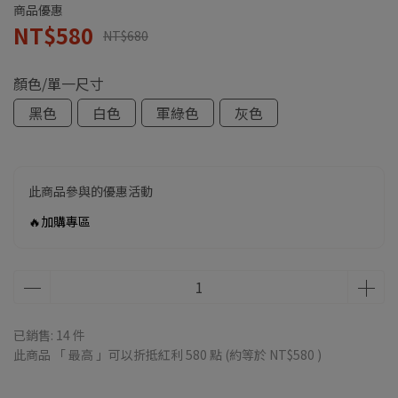
商品優惠
NT$580
NT$680
顏色/單一尺寸
黑色
白色
軍綠色
灰色
此商品參與的優惠活動
🔥加購專區
已銷售: 14 件
此商品 「 最高 」可以折抵紅利
580
點 (約等於
NT$580
)