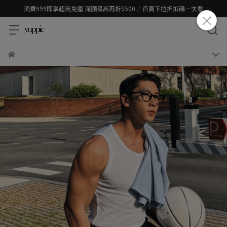
消費999即享超商免運 滿額最高再折$500 .ᐟ 首頁下拉折扣碼一次看