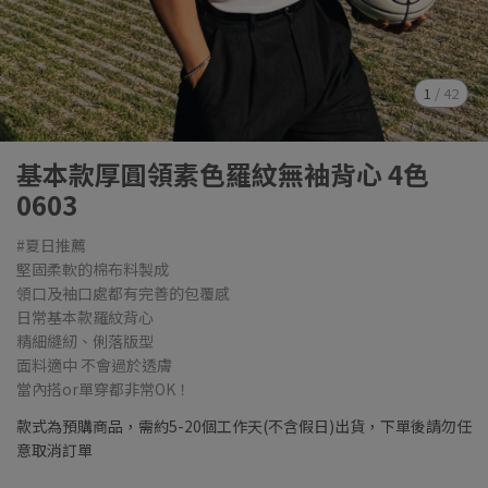
1
/
42
基本款厚圓領素色羅紋無袖背心 4色
0603
#夏日推薦
堅固柔軟的棉布料製成
領口及袖口處都有完善的包覆感
日常基本款羅紋背心
精細縫紉、俐落版型
面料適中 不會過於透膚
當內搭or單穿都非常OK！
款式為預購商品，需約5-20個工作天(不含假日)出貨，下單後請勿任
意取消訂單