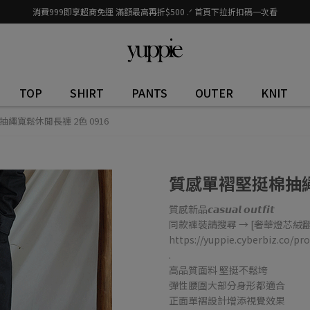
消費999即享超商免運 滿額最高再折$500 .ᐟ 首頁下拉折扣碼一次看
TOP
SHIRT
PANTS
OUTER
KNIT
繩寬鬆休閒長褲 2色 0916
質感單褶堅挺棉抽繩寬
質感新品𝙘𝙖𝙨𝙪𝙖𝙡 𝙤𝙪𝙩𝙛𝙞𝙩
同款褲裝請搜尋 → [奢華燈芯絨
https://yuppie.cyberbiz.co/p
.
高品質面料 堅挺不鬆垮
彈性腰圍大部分身形都適合
正面單褶設計增添視覺效果