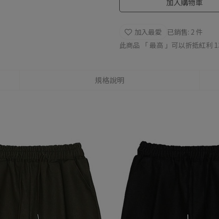
加入購物車
加入最愛
已銷售: 2 件
此商品 「 最高 」可以折抵紅利
1
規格說明