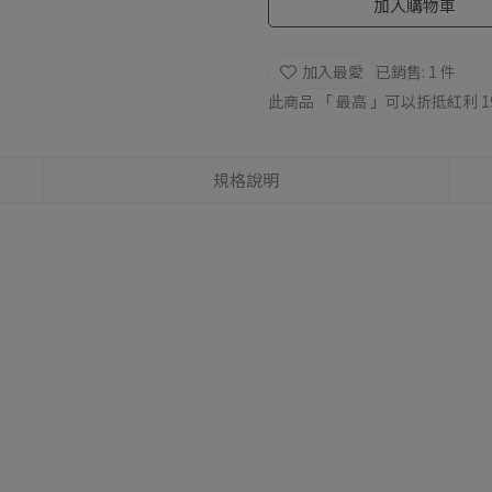
加入購物車
加入最愛
已銷售: 1 件
此商品 「 最高 」可以折抵紅利
1
規格說明