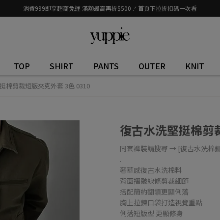
消費999即享超商免運 滿額最高再折$500 .ᐟ 首頁下拉折扣碼一次看
TOP
SHIRT
PANTS
OUTER
KNIT
棉剪裁短版夾克外套 3色 0310
復古水洗堅挺棉剪裁短
同套褲裝請搜尋 → [復古水洗棉
.
奢華感復古水洗棉料
背面褶皺線條剪裁細節
搭配簡約翻領更顯俐落
胸上拉鍊口袋打造視覺重點
俐落短版型 更顯修身