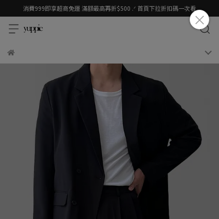
消費999即享超商免運 滿額最高再折$500 .ᐟ 首頁下拉折扣碼一次看