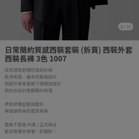
1
/
43
日常簡約質感西裝套裝 (拆賣) 西裝外套
西裝長褲 3色 1007
採用透氣舒適的混紡紗線
乾淨俐落、基本的套裝設計
西裝外套後面做下擺開衩設計
兩粒扣設計更顯簡約俐落
-
柔軟舒適且堅固面料
褲裝做修身的直筒長褲
-
整套不管是 約會 / 正式場合
都非常適合穿著、好駕馭！