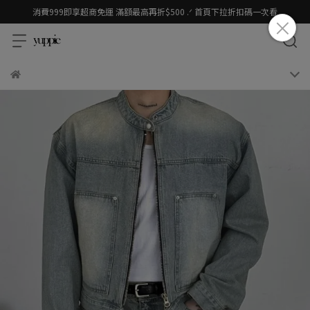
消費999即享超商免運 滿額最高再折$500 .ᐟ 首頁下拉折扣碼一次看