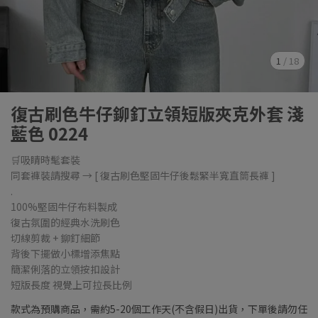
1
/
18
復古刷色牛仔鉚釘立領短版夾克外套 淺
藍色 0224
🛒吸睛時髦套裝
同套褲裝請搜尋 → [ 復古刷色堅固牛仔後鬆緊半寬直筒長褲 ]
.
100%堅固牛仔布料製成
復古氛圍的經典水洗刷色
切線剪裁 + 鉚釘細節
背後下擺做小標增添焦點
簡潔俐落的立領按扣設計
短版長度 視覺上可拉長比例
款式為預購商品，需約5-20個工作天(不含假日)出貨，下單後請勿任