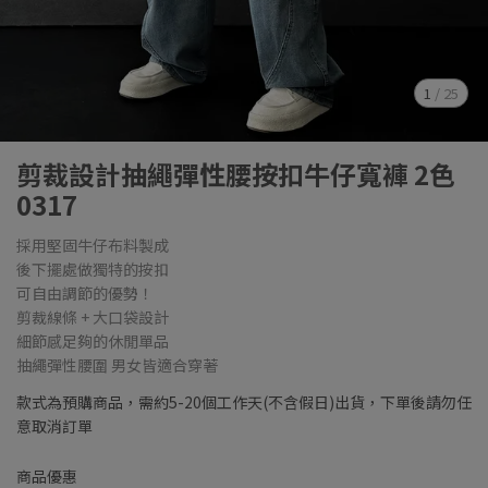
1
/
25
剪裁設計抽繩彈性腰按扣牛仔寬褲 2色
0317
採用堅固牛仔布料製成
後下擺處做獨特的按扣
可自由調節的優勢！
剪裁線條 + 大口袋設計
細節感足夠的休閒單品
抽繩彈性腰圍 男女皆適合穿著
款式為預購商品，需約5-20個工作天(不含假日)出貨，下單後請勿任
意取消訂單
商品優惠