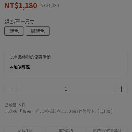
NT$1,180
NT$1,380
顏色/單一尺寸
藍色
黑藍色
此商品參與的優惠活動
🔥加購專區
已銷售: 5 件
此商品 「 最高 」可以折抵紅利
1180
點 (約等於
NT$1,180
)
商品介紹
規格說明
請詳閱退換貨規則