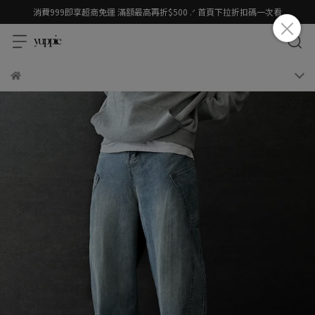
消費999即享超商免運 滿額最高再折$500 .ᐟ 首頁下拉折扣碼一次看