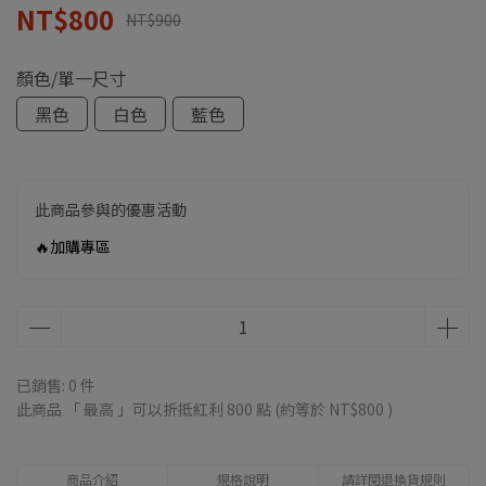
NT$800
NT$900
顏色/單一尺寸
黑色
白色
藍色
此商品參與的優惠活動
🔥加購專區
已銷售: 0 件
此商品 「 最高 」可以折抵紅利
800
點 (約等於
NT$800
)
商品介紹
規格說明
請詳閱退換貨規則