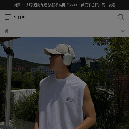
消費999即享超商免運 滿額最高再折$500 .ᐟ 首頁下拉折扣碼一次看