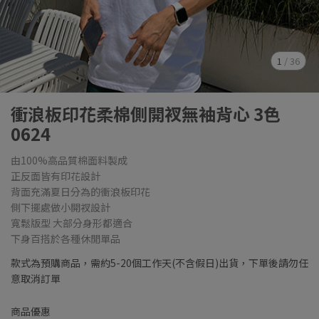
1
/
36
衝浪板印花柔棉側開衩無袖背心 3色
0624
由100%高品質棉面料製成
正反面皆有印花設計
背面充滿夏日分為的衝浪板印花
側下擺處做小開衩設計
寬鬆版型 大部分身形都適合
下身百搭於各種休閒單品
款式為預購商品，需約5-20個工作天(不含假日)出貨，下單後請勿任
意取消訂單
商品優惠