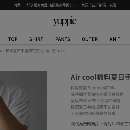
消費999即享超商免運 滿額最高再折$500 .ᐟ 首頁下拉折扣碼一次看
TOP
SHIRT
PANTS
OUTER
KNIT
r cool棉料夏日手繪印花短袖T恤 2色 0714
Air cool棉料夏日
採用涼感 Supima棉布料
長時間穿著保持身體清爽舒適
堅挺布料 耐穿不鬆垮的優勢
搭配夏日手繪插圖印花設計
下身隨意搭配都會很好看
款式為預購商品，需約5-20個