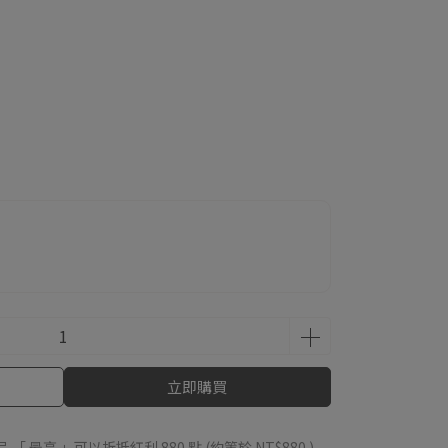
立即購買
品 「 最高 」可以折抵紅利
880
點 (約等於
NT$880
)