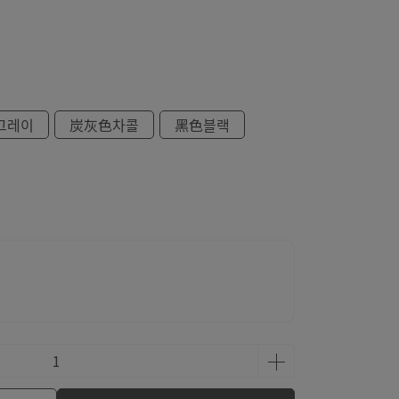
그레이
炭灰色차콜
黑色블랙