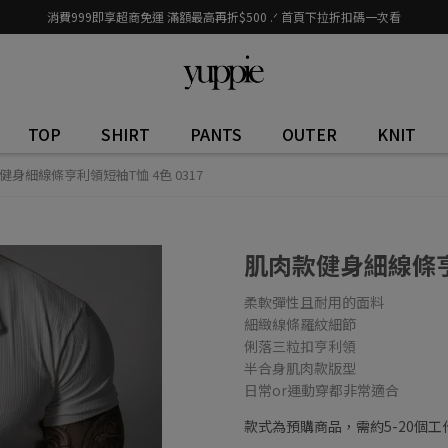
消費999即享超商免運 滿額最高再折$500 .ᐟ 首頁下拉折扣碼一次看
TOP
SHIRT
PANTS
OUTER
KNIT
健身細線條亨利領短袖T恤 4色 0317
肌肉款健身細線條亨利
柔軟彈性且耐用的面料
細緻線條羅紋細節
俐落三粒扣亨利領
半合身肌肉款版型
日常or運動穿都非常適合
款式為預購商品，需約5-20個