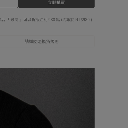
立即購買
品 「 最高 」可以折抵紅利
980
點 (約等於
NT$980
)
請詳閱退換貨規則