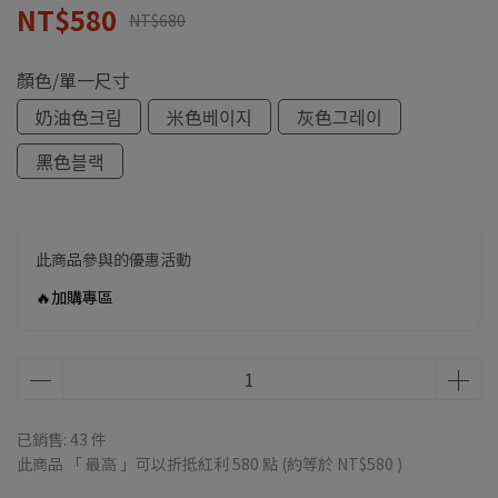
NT$580
NT$680
顏色/單一尺寸
奶油色크림
米色베이지
灰色그레이
黑色블랙
此商品參與的優惠活動
🔥加購專區
已銷售: 43 件
此商品 「 最高 」可以折抵紅利
580
點 (約等於
NT$580
)