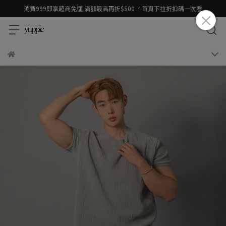
消費999即享超商免運 滿額最高再折$500 .ᐟ 首頁下拉折扣碼一次看