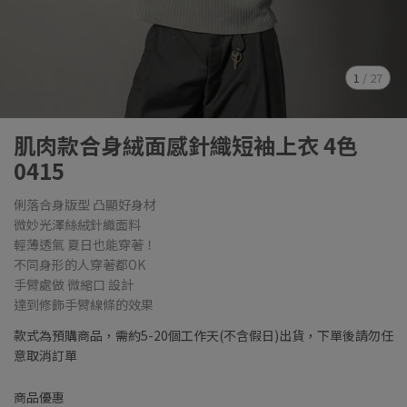
1
/
27
肌肉款合身絨面感針織短袖上衣 4色
0415
俐落合身版型 凸顯好身材
微妙光澤絲絨針織面料
輕薄透氣 夏日也能穿著！
不同身形的人穿著都OK
手臂處做 微縮口 設計
達到修飾手臂線條的效果
款式為預購商品，需約5-20個工作天(不含假日)出貨，下單後請勿任
意取消訂單
商品優惠