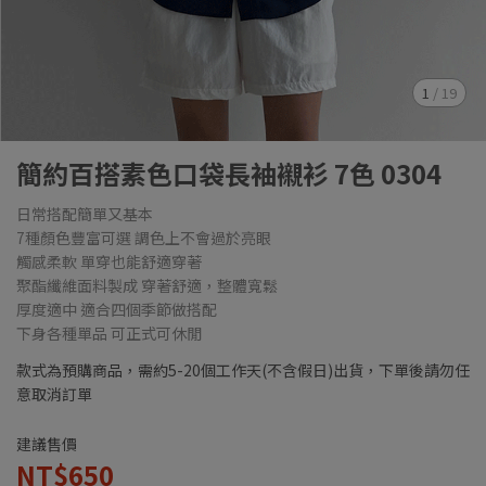
1
/
19
簡約百搭素色口袋長袖襯衫 7色 0304
日常搭配簡單又基本
7種顏色豐富可選 調色上不會過於亮眼
觸感柔軟 單穿也能舒適穿著
聚酯纖維面料製成 穿著舒適，整體寬鬆
厚度適中 適合四個季節做搭配
下身各種單品 可正式可休閒
款式為預購商品，需約5-20個工作天(不含假日)出貨，下單後請勿任
意取消訂單
建議售價
NT$650