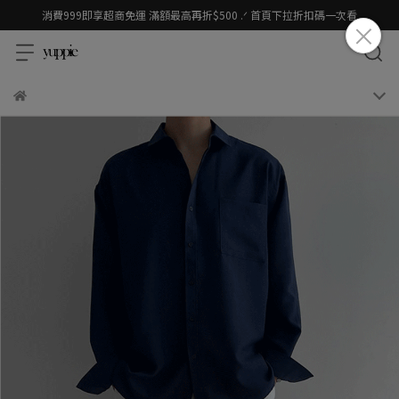
消費999即享超商免運 滿額最高再折$500 .ᐟ 首頁下拉折扣碼一次看